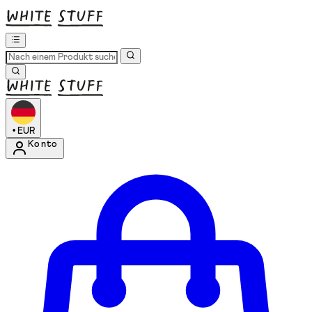
•
EUR
Konto
Kontomenü aufrufen