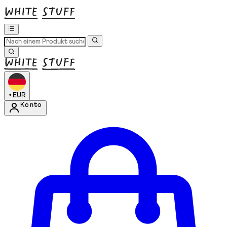
•
EUR
Konto
Kontomenü aufrufen