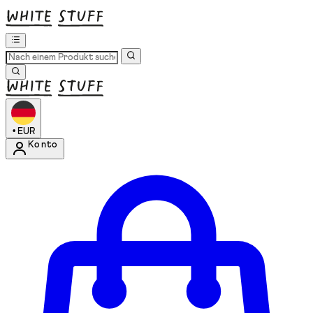
•
EUR
Konto
Kontomenü aufrufen