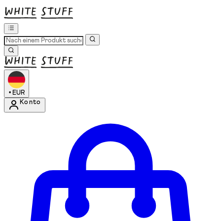
•
EUR
Konto
Kontomenü aufrufen