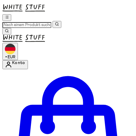
•
EUR
Konto
Kontomenü aufrufen