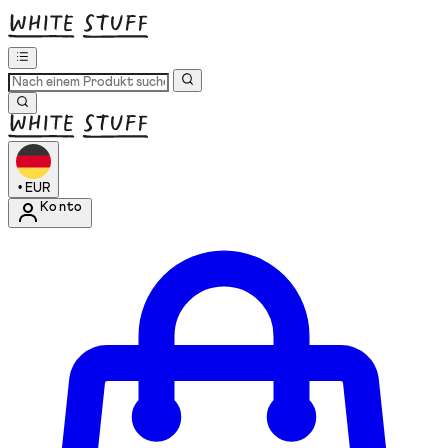
•
EUR
Konto
Kontomenü aufrufen