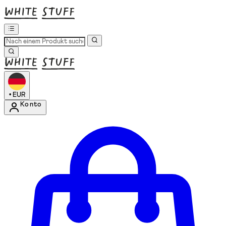
•
EUR
Konto
Kontomenü aufrufen