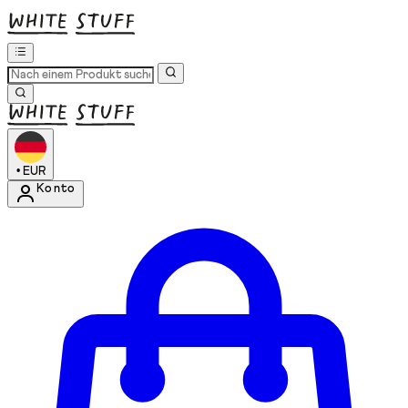
•
EUR
Konto
Kontomenü aufrufen