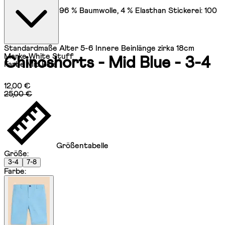
Hauptmaterial: 96 % Baumwolle, 4 % Elasthan Stickerei: 100
% Polyester
Standardmaße
Alter 5-6 Innere Beinlänge zirka 18cm
Marke
White Stuff
Chinoshorts - Mid Blue - 3-4
Farbe
Mid Blue
Aktueller Preis: 12,00 €.
Unverbindliche Preisempfehlung: 25,
12,00 €
25,00 €
Größentabelle
Größe
:
3-4
7-8
Farbe
: