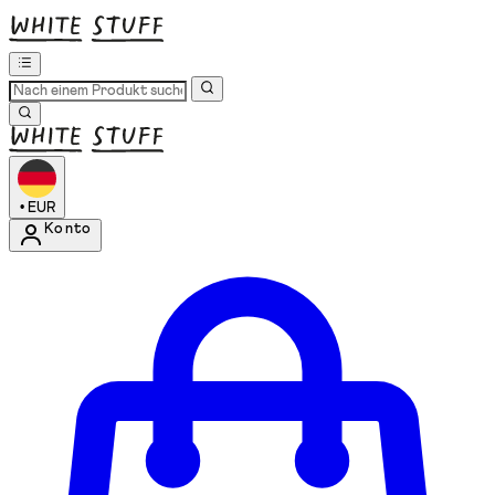
•
EUR
Konto
Kontomenü aufrufen