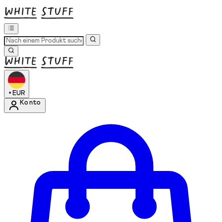
•
EUR
Konto
Kontomenü aufrufen