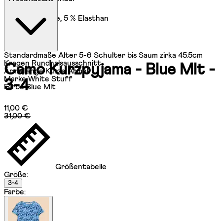
95 % Baumwolle, 5 % Elasthan
Standardmaße
Alter 5-6 Schulter bis Saum zirka 45.5cm
Kragen
Rundhalsausschnitt
Camo Kurzpyjama - Blue Mlt -
Ärmellänge
Kurze Ärmel
Marke
White Stuff
3-4
Farbe
Blue Mlt
Aktueller Preis: 11,00 €.
Unverbindliche Preisempfehlung: 31,0
11,00 €
31,00 €
Größentabelle
Größe
:
3-4
Farbe
: