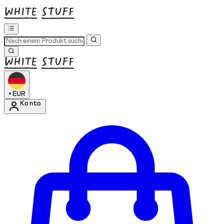
•
EUR
Konto
Kontomenü aufrufen