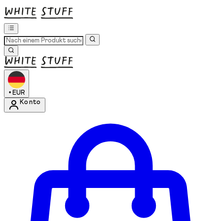
•
EUR
Konto
Kontomenü aufrufen