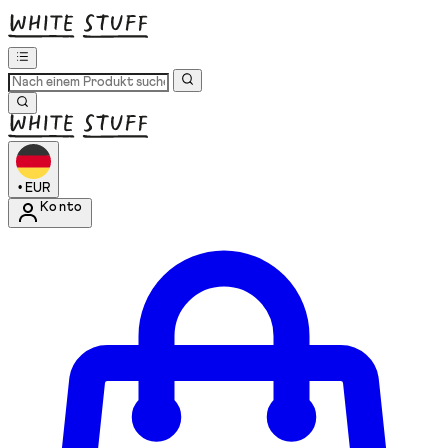
•
EUR
Konto
Kontomenü aufrufen