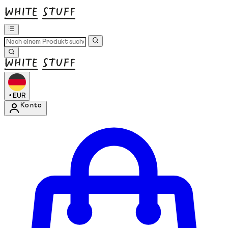
•
EUR
Konto
Kontomenü aufrufen