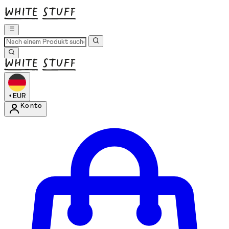
•
EUR
Konto
Kontomenü aufrufen