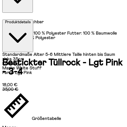
Maschinenwaschbar
Produktdetails
Hauptmaterial: 100 % Polyester Futter: 100 % Baumwolle
Stickerei: 100 % Polyester
Standardmaße
Alter 5-6 Mittlere Taille hinten bis Saum
zirka 35cm
Bestickter Tüllrock - Lgt Pink
Knielang
Marke
White Stuff
- 3-4
Farbe
Lgt Pink
Aktueller Preis: 18,00 €.
Unverbindliche Preisempfehlung: 35,
18,00 €
35,00 €
Größentabelle