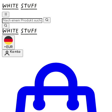
•
EUR
Konto
Kontomenü aufrufen