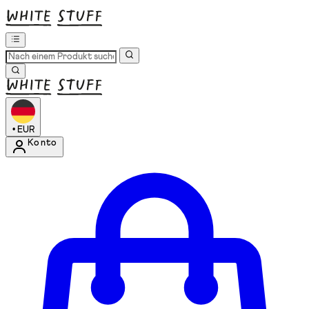
•
EUR
Konto
Kontomenü aufrufen