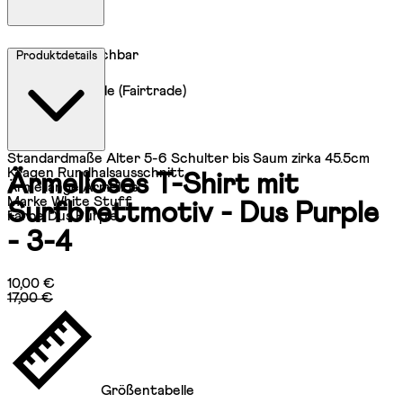
Maschinenwaschbar
Produktdetails
100 % Baumwolle (Fairtrade)
Standardmaße
Alter 5-6 Schulter bis Saum zirka 45.5cm
Kragen
Rundhalsausschnitt
Ärmelloses T-Shirt mit
Ärmellänge
Ärmellos
Marke
White Stuff
Surfbrettmotiv - Dus Purple
Farbe
Dus Purple
- 3-4
Aktueller Preis: 10,00 €.
Unverbindliche Preisempfehlung: 17,0
10,00 €
17,00 €
Größentabelle